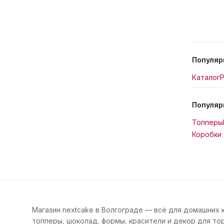
Популяр
Каталог
Р
Популяр
Топперы
Коробки 
Магазин nextcake в Волгограде — всё для домашних 
топперы, шоколад, формы, красители и декор для тор