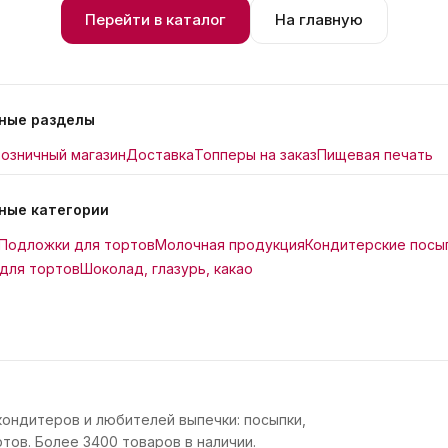
Перейти в каталог
На главную
ные разделы
озничный магазин
Доставка
Топперы на заказ
Пищевая печать
ные категории
Подложки для тортов
Молочная продукция
Кондитерские посы
для тортов
Шоколад, глазурь, какао
кондитеров и любителей выпечки: посыпки,
тов. Более 3400 товаров в наличии.