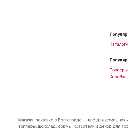
Популяр
Каталог
Р
Популяр
Топперы
Коробки 
Магазин nextcake в Волгограде — всё для домашних 
топперы, шоколад, формы, красители и декор для тор