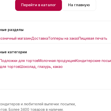
Перейти в каталог
На главную
ные разделы
озничный магазин
Доставка
Топперы на заказ
Пищевая печать
ные категории
Подложки для тортов
Молочная продукция
Кондитерские посы
для тортов
Шоколад, глазурь, какао
кондитеров и любителей выпечки: посыпки,
тов. Более 3400 товаров в наличии.