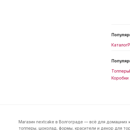
Популяр
Каталог
Р
Популяр
Топперы
Коробки 
Магазин nextcake в Волгограде — всё для домашних 
топперы, шоколад, формы, красители и декор для тор