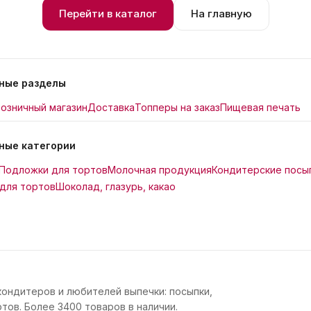
Перейти в каталог
На главную
ные разделы
озничный магазин
Доставка
Топперы на заказ
Пищевая печать
ные категории
Подложки для тортов
Молочная продукция
Кондитерские посы
для тортов
Шоколад, глазурь, какао
кондитеров и любителей выпечки: посыпки,
тов. Более 3400 товаров в наличии.