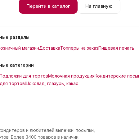
Перейти в каталог
На главную
ные разделы
озничный магазин
Доставка
Топперы на заказ
Пищевая печать
ные категории
Подложки для тортов
Молочная продукция
Кондитерские посы
для тортов
Шоколад, глазурь, какао
кондитеров и любителей выпечки: посыпки,
тов. Более 3400 товаров в наличии.