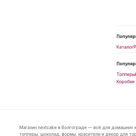
Популяр
Каталог
Р
Популяр
Топперы
Коробки 
Магазин nextcake в Волгограде — всё для домашних 
топперы, шоколад, формы, красители и декор для тор