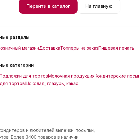
Перейти в каталог
На главную
ные разделы
озничный магазин
Доставка
Топперы на заказ
Пищевая печать
ные категории
Подложки для тортов
Молочная продукция
Кондитерские посы
для тортов
Шоколад, глазурь, какао
кондитеров и любителей выпечки: посыпки,
тов. Более 3400 товаров в наличии.