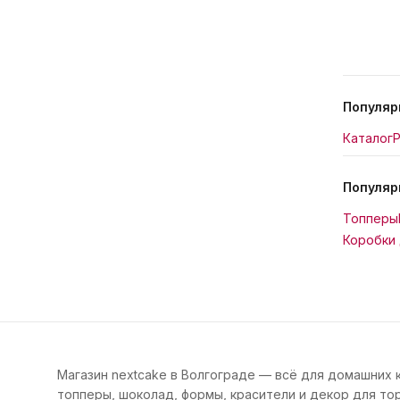
Популяр
Каталог
Р
Популяр
Топперы
Коробки 
Магазин nextcake в Волгограде — всё для домашних 
топперы, шоколад, формы, красители и декор для тор