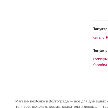
Популяр
Каталог
Р
Популяр
Топперы
Коробки 
Магазин nextcake в Волгограде — всё для домашних 
топперы, шоколад, формы, красители и декор для тор