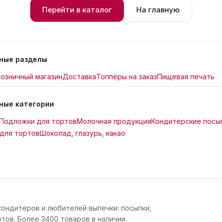
Перейти в каталог
На главную
ные разделы
озничный магазин
Доставка
Топперы на заказ
Пищевая печать
ные категории
Подложки для тортов
Молочная продукция
Кондитерские посы
для тортов
Шоколад, глазурь, какао
кондитеров и любителей выпечки: посыпки,
тов. Более 3400 товаров в наличии.