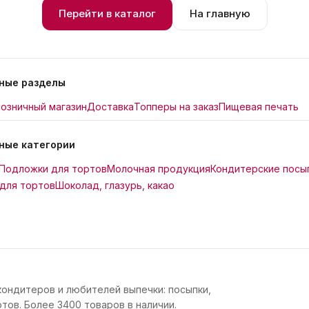
Перейти в каталог
На главную
ные разделы
озничный магазин
Доставка
Топперы на заказ
Пищевая печать
ные категории
Подложки для тортов
Молочная продукция
Кондитерские посы
для тортов
Шоколад, глазурь, какао
кондитеров и любителей выпечки: посыпки,
тов. Более 3400 товаров в наличии.