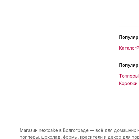
Популяр
Каталог
Р
Популяр
Топперы
Коробки 
Магазин nextcake в Волгограде — всё для домашних 
топперы, шоколад, формы, красители и декор для тор