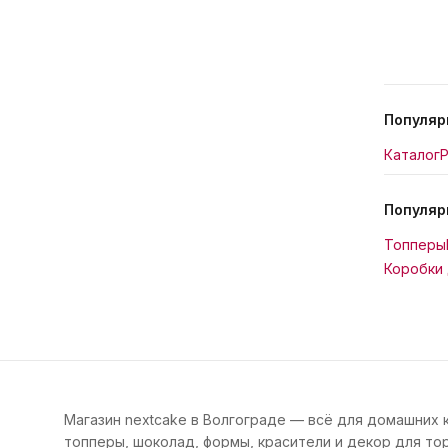
Популяр
Каталог
Р
Популяр
Топперы
Коробки 
Магазин nextcake в Волгограде — всё для домашних 
топперы, шоколад, формы, красители и декор для тор