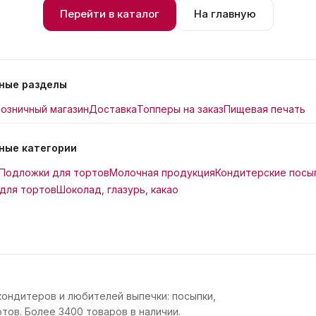
Перейти в каталог
На главную
ные разделы
озничный магазин
Доставка
Топперы на заказ
Пищевая печать
ные категории
Подложки для тортов
Молочная продукция
Кондитерские посы
для тортов
Шоколад, глазурь, какао
кондитеров и любителей выпечки: посыпки,
тов. Более 3400 товаров в наличии.