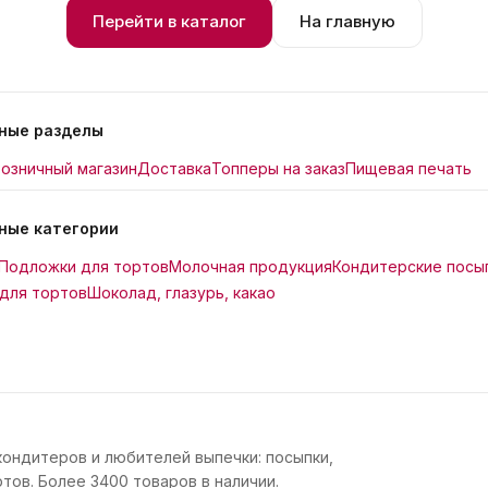
Перейти в каталог
На главную
ные разделы
озничный магазин
Доставка
Топперы на заказ
Пищевая печать
ные категории
Подложки для тортов
Молочная продукция
Кондитерские посы
для тортов
Шоколад, глазурь, какао
кондитеров и любителей выпечки: посыпки,
тов. Более 3400 товаров в наличии.