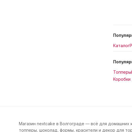
Популяр
Каталог
Р
Популяр
Топперы
Коробки 
Магазин nextcake в Волгограде — всё для домашних 
топперы, шоколад, формы, красители и декор для тор