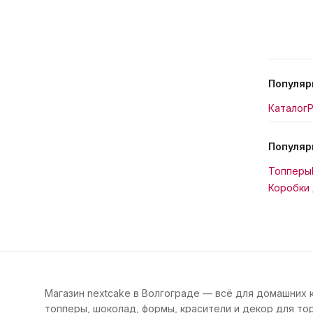
Популяр
Каталог
Р
Популяр
Топперы
Коробки 
Магазин nextcake в Волгограде — всё для домашних 
топперы, шоколад, формы, красители и декор для тор