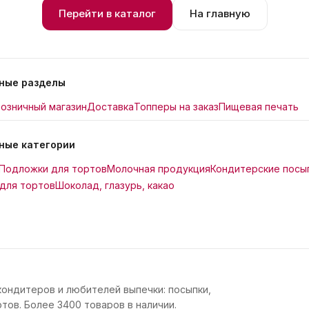
Перейти в каталог
На главную
ные разделы
озничный магазин
Доставка
Топперы на заказ
Пищевая печать
ные категории
Подложки для тортов
Молочная продукция
Кондитерские посы
для тортов
Шоколад, глазурь, какао
кондитеров и любителей выпечки: посыпки,
тов. Более 3400 товаров в наличии.