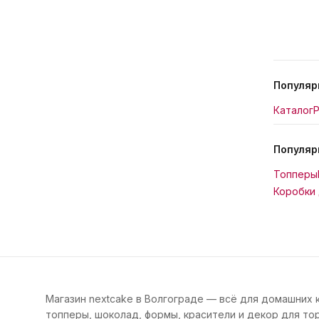
Популяр
Каталог
Р
Популяр
Топперы
Коробки 
Магазин nextcake в Волгограде — всё для домашних 
топперы, шоколад, формы, красители и декор для тор