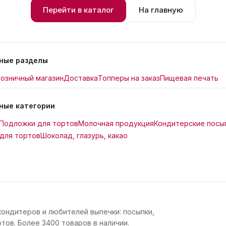
Перейти в каталог
На главную
ные разделы
озничный магазин
Доставка
Топперы на заказ
Пищевая печать
ные категории
Подложки для тортов
Молочная продукция
Кондитерские посы
для тортов
Шоколад, глазурь, какао
кондитеров и любителей выпечки: посыпки,
тов. Более 3400 товаров в наличии.