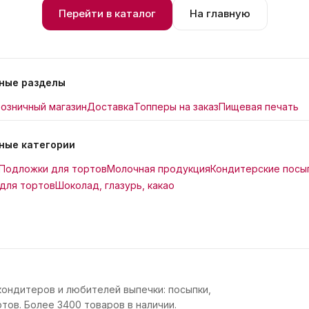
Перейти в каталог
На главную
ные разделы
озничный магазин
Доставка
Топперы на заказ
Пищевая печать
ные категории
Подложки для тортов
Молочная продукция
Кондитерские посы
для тортов
Шоколад, глазурь, какао
кондитеров и любителей выпечки: посыпки,
тов. Более 3400 товаров в наличии.