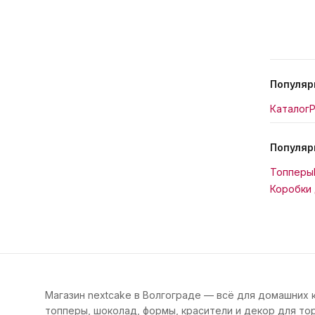
Популяр
Каталог
Р
Популяр
Топперы
Коробки 
Магазин nextcake в Волгограде — всё для домашних 
топперы, шоколад, формы, красители и декор для тор