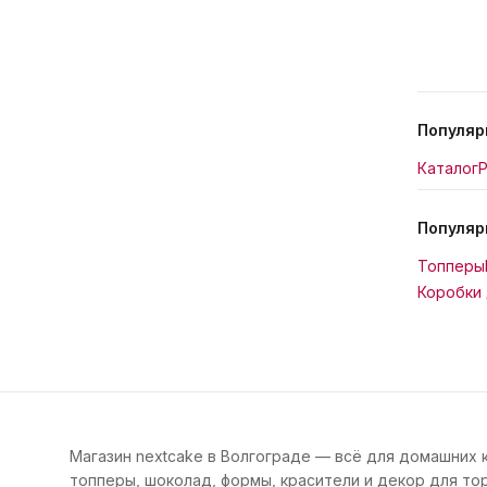
Популяр
Каталог
Р
Популяр
Топперы
Коробки 
Магазин nextcake в Волгограде — всё для домашних 
топперы, шоколад, формы, красители и декор для тор