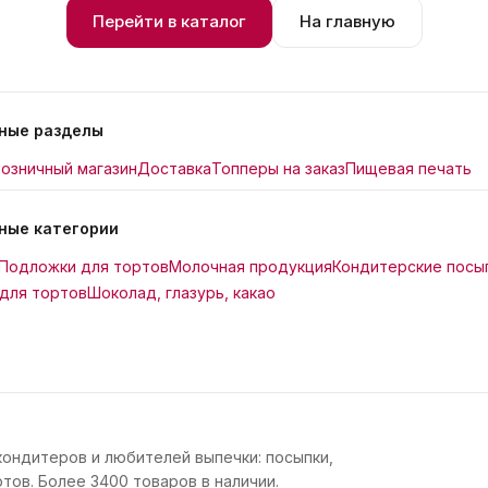
Перейти в каталог
На главную
ные разделы
озничный магазин
Доставка
Топперы на заказ
Пищевая печать
ные категории
Подложки для тортов
Молочная продукция
Кондитерские посы
для тортов
Шоколад, глазурь, какао
кондитеров и любителей выпечки: посыпки,
тов. Более 3400 товаров в наличии.