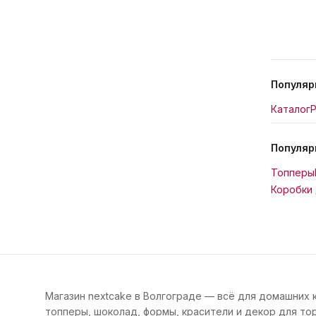
Популяр
Каталог
Р
Популяр
Топперы
Коробки 
Магазин nextcake в Волгограде — всё для домашних 
топперы, шоколад, формы, красители и декор для тор