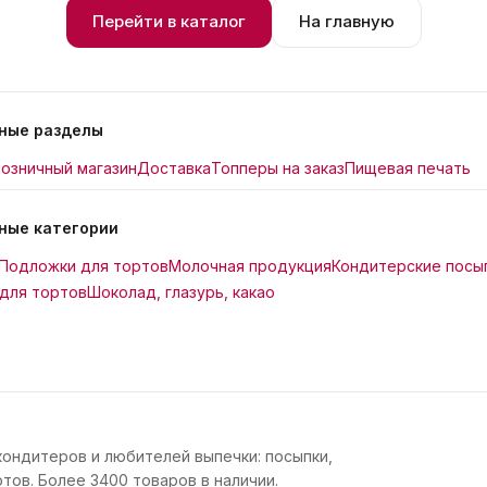
Перейти в каталог
На главную
ные разделы
озничный магазин
Доставка
Топперы на заказ
Пищевая печать
ные категории
Подложки для тортов
Молочная продукция
Кондитерские посы
для тортов
Шоколад, глазурь, какао
кондитеров и любителей выпечки: посыпки,
тов. Более 3400 товаров в наличии.