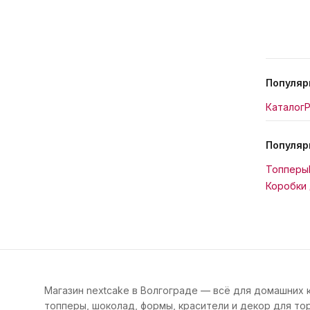
Популяр
Каталог
Р
Популяр
Топперы
Коробки 
Магазин nextcake в Волгограде — всё для домашних 
топперы, шоколад, формы, красители и декор для тор