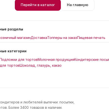
Перейти в каталог
На главную
ные разделы
озничный магазин
Доставка
Топперы на заказ
Пищевая печать
ные категории
Подложки для тортов
Молочная продукция
Кондитерские посы
для тортов
Шоколад, глазурь, какао
кондитеров и любителей выпечки: посыпки,
тов. Более 3400 товаров в наличии.