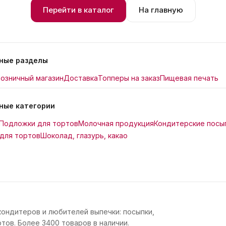
Перейти в каталог
На главную
ные разделы
озничный магазин
Доставка
Топперы на заказ
Пищевая печать
ные категории
Подложки для тортов
Молочная продукция
Кондитерские посы
для тортов
Шоколад, глазурь, какао
кондитеров и любителей выпечки: посыпки,
тов. Более 3400 товаров в наличии.