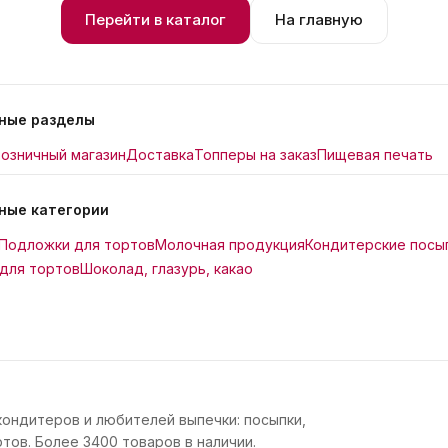
Перейти в каталог
На главную
ные разделы
озничный магазин
Доставка
Топперы на заказ
Пищевая печать
ные категории
Подложки для тортов
Молочная продукция
Кондитерские посы
для тортов
Шоколад, глазурь, какао
кондитеров и любителей выпечки: посыпки,
тов. Более 3400 товаров в наличии.