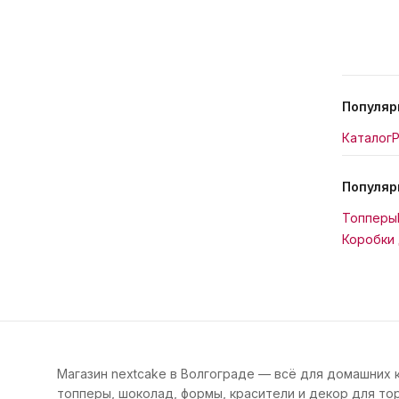
Популяр
Каталог
Р
Популяр
Топперы
Коробки 
Магазин nextcake в Волгограде — всё для домашних 
топперы, шоколад, формы, красители и декор для тор