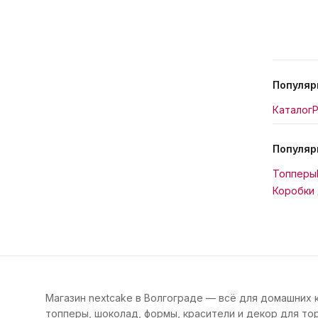
Популяр
Каталог
Р
Популяр
Топперы
Коробки 
Магазин nextcake в Волгограде — всё для домашних 
топперы, шоколад, формы, красители и декор для тор