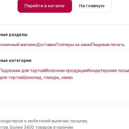
Перейти в каталог
На главную
ные разделы
озничный магазин
Доставка
Топперы на заказ
Пищевая печать
ные категории
Подложки для тортов
Молочная продукция
Кондитерские посы
для тортов
Шоколад, глазурь, какао
кондитеров и любителей выпечки: посыпки,
тов. Более 3400 товаров в наличии.