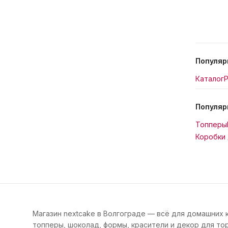
Популяр
Каталог
Р
Популяр
Топперы
Коробки 
Магазин nextcake в Волгограде — всё для домашних 
топперы, шоколад, формы, красители и декор для тор