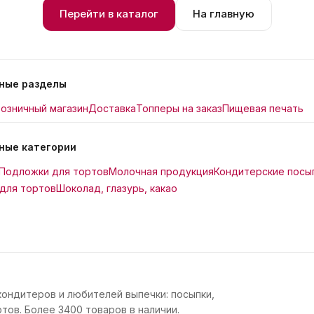
Перейти в каталог
На главную
ные разделы
озничный магазин
Доставка
Топперы на заказ
Пищевая печать
ные категории
Подложки для тортов
Молочная продукция
Кондитерские посы
для тортов
Шоколад, глазурь, какао
кондитеров и любителей выпечки: посыпки,
тов. Более 3400 товаров в наличии.