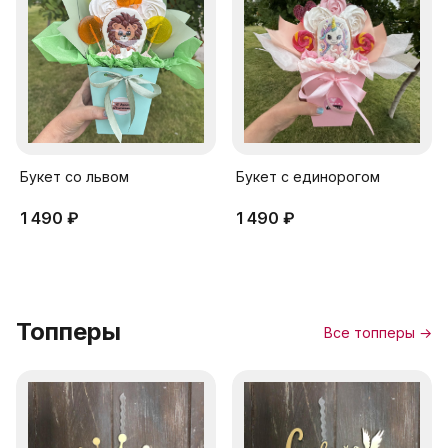
Букет cо львом
Букет c единорогом
1 490 ₽
1 490 ₽
Топперы
Все топперы →