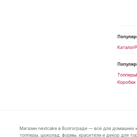
Популяр
Каталог
Р
Популяр
Топперы
Коробки 
Магазин nextcake в Волгограде — всё для домашних 
топперы, шоколад, формы, красители и декор для тор