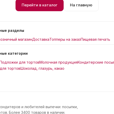
Перейти в каталог
На главную
ные разделы
озничный магазин
Доставка
Топперы на заказ
Пищевая печать
ные категории
Подложки для тортов
Молочная продукция
Кондитерские посы
для тортов
Шоколад, глазурь, какао
кондитеров и любителей выпечки: посыпки,
тов. Более 3400 товаров в наличии.