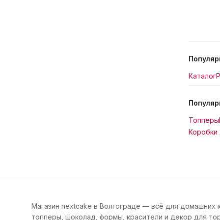
Популяр
Каталог
Р
Популяр
Топперы
Коробки 
Магазин nextcake в Волгограде — всё для домашних 
топперы, шоколад, формы, красители и декор для тор