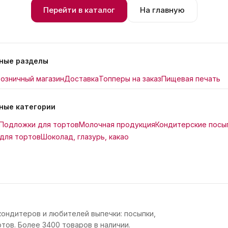
Перейти в каталог
На главную
ные разделы
озничный магазин
Доставка
Топперы на заказ
Пищевая печать
ные категории
Подложки для тортов
Молочная продукция
Кондитерские посы
для тортов
Шоколад, глазурь, какао
кондитеров и любителей выпечки: посыпки,
тов. Более 3400 товаров в наличии.