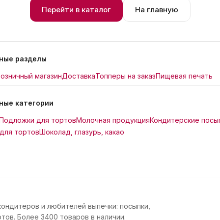
Перейти в каталог
На главную
ные разделы
озничный магазин
Доставка
Топперы на заказ
Пищевая печать
ные категории
Подложки для тортов
Молочная продукция
Кондитерские посы
для тортов
Шоколад, глазурь, какао
кондитеров и любителей выпечки: посыпки,
тов. Более 3400 товаров в наличии.