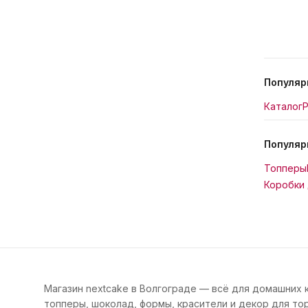
Популяр
Каталог
Р
Популяр
Топперы
Коробки 
Магазин nextcake в Волгограде — всё для домашних 
топперы, шоколад, формы, красители и декор для тор