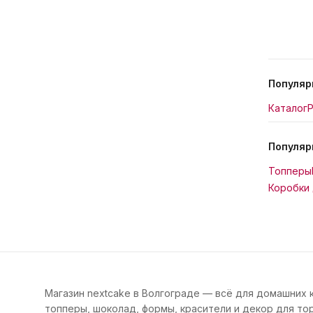
Популяр
Каталог
Р
Популяр
Топперы
Коробки 
Магазин nextcake в Волгограде — всё для домашних 
топперы, шоколад, формы, красители и декор для тор