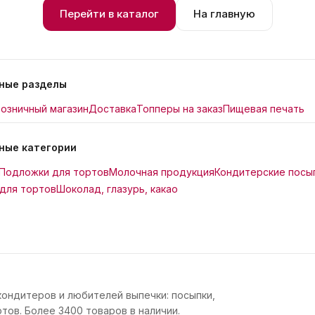
Перейти в каталог
На главную
ные разделы
озничный магазин
Доставка
Топперы на заказ
Пищевая печать
ные категории
Подложки для тортов
Молочная продукция
Кондитерские посы
для тортов
Шоколад, глазурь, какао
кондитеров и любителей выпечки: посыпки,
тов. Более 3400 товаров в наличии.