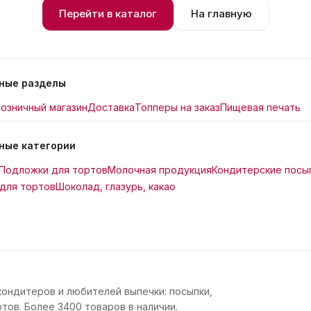
Перейти в каталог
На главную
ные разделы
озничный магазин
Доставка
Топперы на заказ
Пищевая печать
ные категории
Подложки для тортов
Молочная продукция
Кондитерские посы
для тортов
Шоколад, глазурь, какао
кондитеров и любителей выпечки: посыпки,
тов. Более 3400 товаров в наличии.